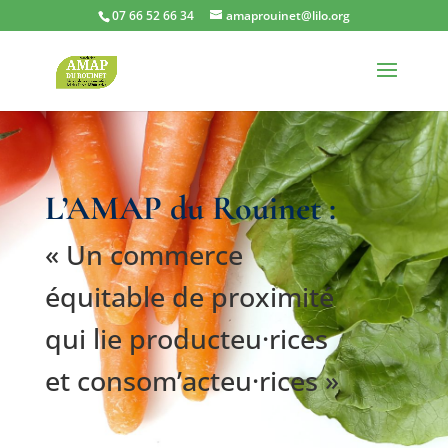
07 66 52 66 34‬
amaprouinet@lilo.org
L’AMAP du Rouinet :
« Un commerce
équitable de proximité
qui lie producteu·rices
et consom’acteu·rices »