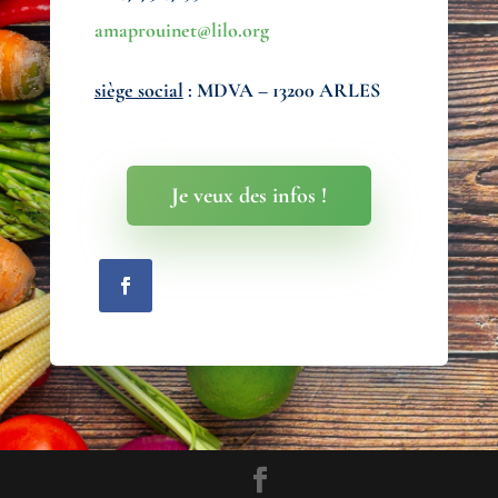
amaprouinet@lilo.org
siège social
: MDVA – 13200 ARLES
Je veux des infos !